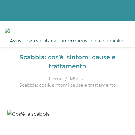
02-89050936
7 giorni su 7 dalle 10.00 alle 20.00
Scabbia: cos’è, sintomi cause e
trattamento
Home
/
MST
/
Scabbia: cos’è, sintomi cause e trattamento