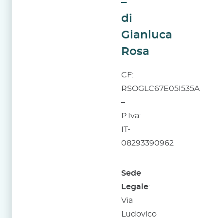
–
di
Gianluca
Rosa
CF:
RSOGLC67E05I535A
–
P.Iva:
IT-
08293390962
Sede
Legale
:
Via
Ludovico