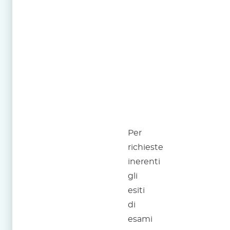
Ufficio
referti
Per
richieste
inerenti
gli
esiti
di
esami