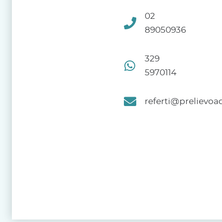
02
89050936
329
5970114
referti@prelievoad