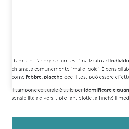
l tampone faringeo è un test finalizzato ad i
ndividu
chiamata comunemente “mal di gola”. È consigliabile 
come
febbre
,
placche
, ecc. Il test può essere effet
Il tampone colturale è utile per
identificare e quant
sensibilità a diversi tipi di antibiotici, affinché il 