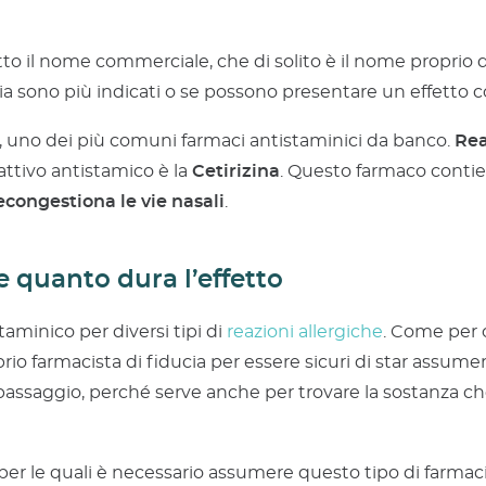
tto il nome commerciale, che di solito è il nome propri
ia sono più indicati o se possono presentare un effetto co
, uno dei più comuni farmaci antistaminici da banco.
Rea
 attivo antistamico è la
Cetirizina
. Questo farmaco contie
econgestiona le vie nasali
.
 quanto dura l’effetto
aminico per diversi tipi di
reazioni allergiche
. Come per 
prio farmacista di fiducia per essere sicuri di star assume
passaggio, perché serve anche per trovare la sostanza ch
er le quali è necessario assumere questo tipo di farmaci, 