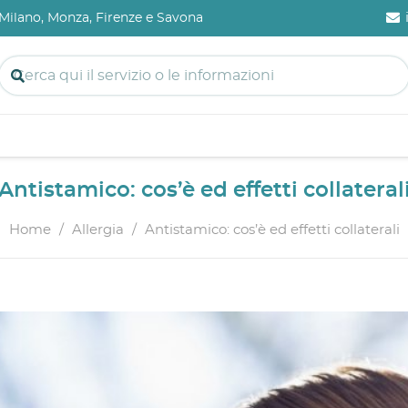
a Milano, Monza, Firenze e Savona
Antistamico: cos’è ed effetti collateral
Home
/
Allergia
/
Antistamico: cos’è ed effetti collaterali