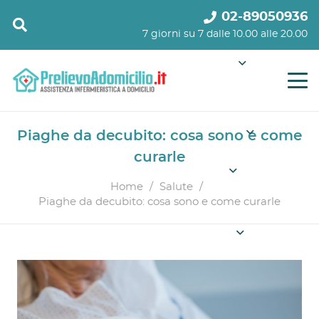
02-89050936
7 giorni su 7 dalle 10.00 alle 20.00
Piaghe da decubito: cosa sono e come
curarle
Home
/
Salute
/
Piaghe da decubito: cosa sono e come curarle