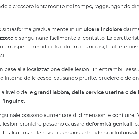
ende a crescere lentamente nel tempo, raggiungendo dimen
lo si trasforma gradualmente in un’
ulcera indolore
dai ma
izzate
e sanguinano facilmente al contatto. La caratteristic
o un aspetto umido e lucido. In alcuni casi, le ulcere po
si.
base alla localizzazione delle lesioni. In entrambi i sessi
e interna delle cosce, causando prurito, bruciore o dolenz
a livello delle
grandi labbra, della cervice uterina o de
 l’inguine
.
 inguinale possono aumentare di dimensioni e confluire
 lesioni croniche possono causare
deformità genitali
, 
 In alcuni casi, le lesioni possono estendersi ai
linfonodi