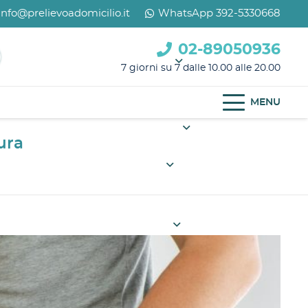
info@prelievoadomicilio.it
WhatsApp 392-5330668
02-89050936
7 giorni su 7 dalle 10.00 alle 20.00
MENU
ura