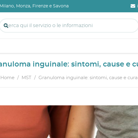
a Milano, Monza, Firenze e Savona
anuloma inguinale: sintomi, cause e c
Home
/
MST
/
Granuloma inguinale: sintomi, cause e cura