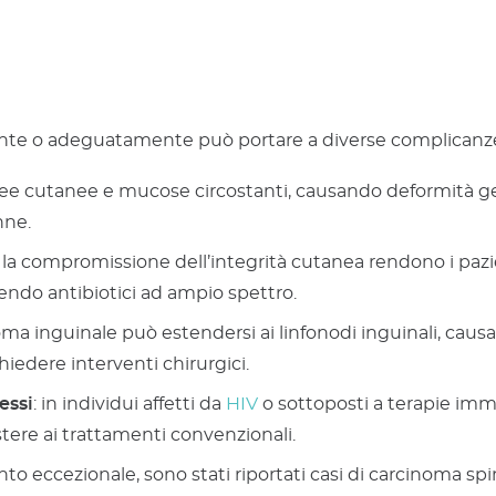
te o adeguatamente può portare a diverse complicanze. 
ree cutanee e mucose circostanti, causando deformità gen
nne.
e la compromissione dell’integrità cutanea rendono i pazien
endo antibiotici ad ampio spettro.
anuloma inguinale può estendersi ai linfonodi inguinali, ca
hiedere interventi chirurgici.
essi
: in individui affetti da
HIV
o sottoposti a terapie imm
stere ai trattamenti convenzionali.
to eccezionale, sono stati riportati casi di carcinoma sp