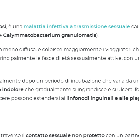
osi
, è una
malattia infettiva a trasmissione sessuale
cau
e
Calymmatobacterium granulomatis
).
rea meno diffusa, e colpisce maggiormente i viaggiatori che
rincipalmente le fasce di età sessualmente attive, con u
lmente dopo un periodo di incubazione che varia da una 
 indolore
che gradualmente si ingrandisce e si ulcera,
cere possono estendersi ai
linfonodi inguinali e alle p
traverso il
contatto sessuale non protetto
con un partne