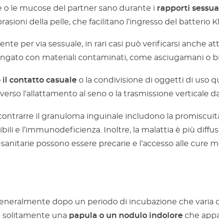
e o le mucose del partner sano durante i
rapporti sessual
asioni della pelle, che facilitano l’ingresso del batterio 
 per via sessuale, in rari casi può verificarsi anche att
olungato con materiali contaminati, come asciugamani o b
 il contatto casuale
o la condivisione di oggetti di uso qu
erso l’allattamento al seno o la trasmissione verticale da
ontrarre il granuloma inguinale includono la promiscuità 
bili e l’immunodeficienza. Inoltre, la malattia è più diff
o-sanitarie possono essere precarie e l’accesso alle cure m
generalmente dopo un periodo di incubazione che varia d
 è solitamente una
papula o un nodulo indolore
che appar