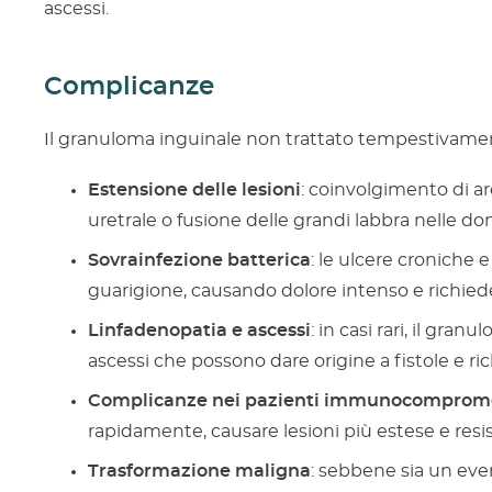
ascessi.
Complicanze
Il granuloma inguinale non trattato tempestivamen
Estensione delle lesioni
: coinvolgimento di a
uretrale o fusione delle grandi labbra nelle do
Sovrainfezione batterica
: le ulcere croniche 
guarigione, causando dolore intenso e richied
Linfadenopatia e ascessi
: in casi rari, il gr
ascessi che possono dare origine a fistole e ric
Complicanze nei pazienti immunocomprom
rapidamente, causare lesioni più estese e resi
Trasformazione maligna
: sebbene sia un even