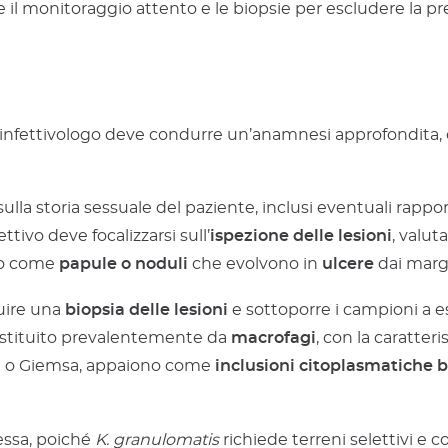
 il monitoraggio attento e le biopsie per escludere la pr
o infettivologo deve condurre un’anamnesi approfondita,
lla storia sessuale del paziente, inclusi eventuali rappo
ivo deve focalizzarsi sull’
ispezione delle lesioni
, valut
ono come
papule o noduli
che evolvono in
ulcere
dai margi
uire una
biopsia delle lesioni
e sottoporre i campioni a e
stituito prevalentemente da
macrofagi
, con la caratter
ght o Giemsa, appaiono come
inclusioni citoplasmatiche b
essa, poiché
K. granulomatis
richiede terreni selettivi e co